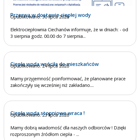
Przerwa w dostawie ciepłej wody
Opublikowano: 30 lipca 2026
Elektrociepłownia Ciechanów informuje, że w dniach: - od
3 sierpnia godz. 00.00 do 7 sierpnia...
Ciepła woda wróciła do mieszkańców
Opublikowano: 24 lipca 2026
Mamy przyjemność poinformować, że planowane prace
zakończyły się wcześniej niż zakładano....
Ciepła woda stopniowo wraca !
Opublikowano: 23 lipca 2026
Mamy dobrą wiadomość dla naszych odbiorców ! Dzięki
rozproszonym źródłom ciepła - ...