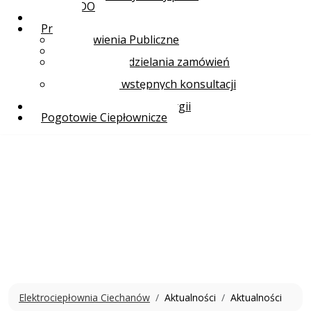
RODO
E-bok
Przetargi
Zamówienia Publiczne
KRS
Regulamin udzielania zamówień
sektorowych
Regulamin wstępnych konsultacji
rynkowych
Ciechanowski Klaster Energii
Pogotowie Ciepłownicze
Elektrociepłownia Ciechanów
Aktualności
Aktualności