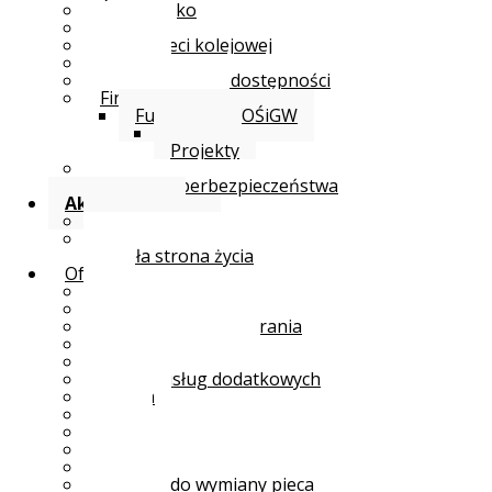
Środowisko
Kariera
Statut sieci kolejowej
Sygnał
Oświadczenie o dostępności
Finansowania
Fundusze NFOŚiGW
Sygnał
Projekty
BIP
Zasady cyberbezpieczeństwa
Aktualności
Aktualności
Bon ciepłowniczy
Ciepła strona życia
Oferta
Oferta
Przyłącz się
Dokumenty do pobrania
Dla projektantów
Tabela regulacyjna
Cennik usług dodatkowych
Taryfa
BOK
Ciepło na życzenie
Rozliczanie ciepła
KSeF / E-faktura
Dopłata do wymiany pieca