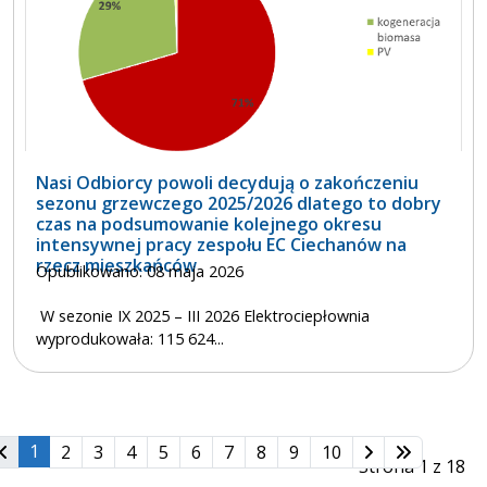
Nasi Odbiorcy powoli decydują o zakończeniu
sezonu grzewczego 2025/2026 dlatego to dobry
czas na podsumowanie kolejnego okresu
intensywnej pracy zespołu EC Ciechanów na
rzecz mieszkańców
Opublikowano: 08 maja 2026
W sezonie IX 2025 – III 2026 Elektrociepłownia
wyprodukowała: 115 624...
1
2
3
4
5
6
7
8
9
10
Strona 1 z 18