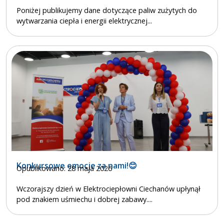
Poniżej publikujemy dane dotyczące paliw zużytych do
wytwarzania ciepła i energii elektrycznej...
Konkursowe emocje za nami!😊
Opublikowano: 28 maja 2026
Wczorajszy dzień w Elektrociepłowni Ciechanów upłynął
pod znakiem uśmiechu i dobrej zabawy....