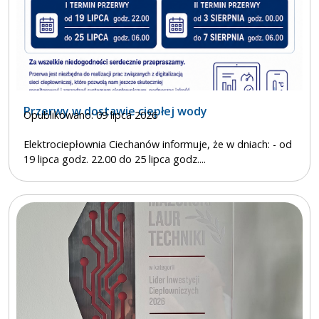
Przerwy w dostawie ciepłej wody
Opublikowano: 09 lipca 2026
Elektrociepłownia Ciechanów informuje, że w dniach: - od
19 lipca godz. 22.00 do 25 lipca godz....