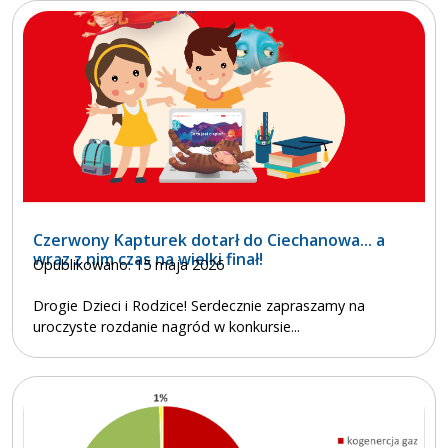
Czerwony Kapturek dotarł do Ciechanowa... a
wraz z nim czas na wielki finał!
Opublikowano: 15 maja 2026
Drogie Dzieci i Rodzice! Serdecznie zapraszamy na
uroczyste rozdanie nagród w konkursie...