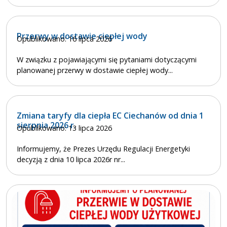
Przerwy w dostawie ciepłej wody
Opublikowano: 16 lipca 2026
W związku z pojawiającymi się pytaniami dotyczącymi
planowanej przerwy w dostawie ciepłej wody...
Zmiana taryfy dla ciepła EC Ciechanów od dnia 1
sierpnia 2026 r.
Opublikowano: 13 lipca 2026
Informujemy, że Prezes Urzędu Regulacji Energetyki
decyzją z dnia 10 lipca 2026r nr...