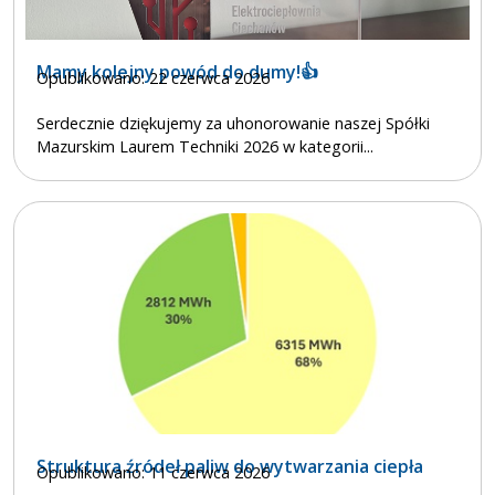
Mamy kolejny powód do dumy!👍
Opublikowano: 22 czerwca 2026
Serdecznie dziękujemy za uhonorowanie naszej Spółki
Mazurskim Laurem Techniki 2026 w kategorii...
Struktura źródeł paliw do wytwarzania ciepła
Opublikowano: 11 czerwca 2026